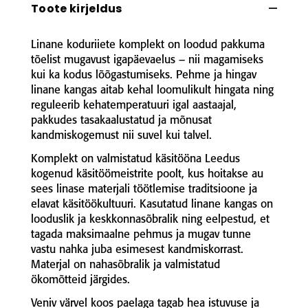
Toote kirjeldus
Linane koduriiete komplekt on loodud pakkuma
tõelist mugavust igapäevaelus – nii magamiseks
kui ka kodus lõõgastumiseks. Pehme ja hingav
linane kangas aitab kehal loomulikult hingata ning
reguleerib kehatemperatuuri igal aastaajal,
pakkudes tasakaalustatud ja mõnusat
kandmiskogemust nii suvel kui talvel.
Komplekt on valmistatud käsitööna Leedus
kogenud käsitöömeistrite poolt, kus hoitakse au
sees linase materjali töötlemise traditsioone ja
elavat käsitöökultuuri. Kasutatud linane kangas on
looduslik ja keskkonnasõbralik ning eelpestud, et
tagada maksimaalne pehmus ja mugav tunne
vastu nahka juba esimesest kandmiskorrast.
Materjal on nahasõbralik ja valmistatud
ökomõtteid järgides.
Veniv värvel koos paelaga tagab hea istuvuse ja