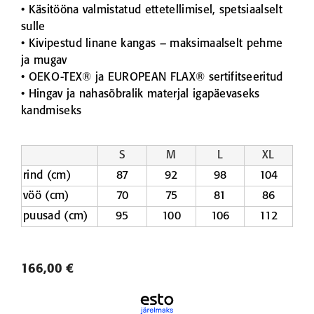
• Käsitööna valmistatud ettetellimisel, spetsiaalselt
sulle
• Kivipestud linane kangas – maksimaalselt pehme
ja mugav
• OEKO-TEX® ja EUROPEAN FLAX® sertifitseeritud
• Hingav ja nahasõbralik materjal igapäevaseks
kandmiseks
S
M
L
XL
rind (cm)
87
92
98
104
vöö (cm)
70
75
81
86
puusad (cm)
95
100
106
112
166,00 €