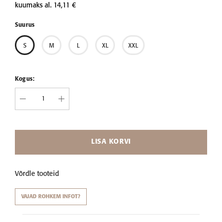
kuumaks al.
14,11 €
Suurus
S
M
L
XL
XXL
Kogus:
LISA KORVI
Võrdle tooteid
VAJAD ROHKEM INFOT?