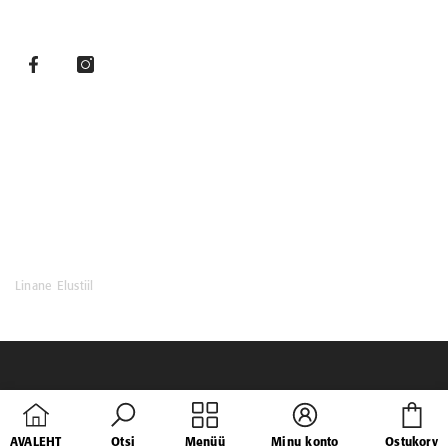
Toote kasutusjuhend linased rõivad
LINABLOGI
Kirjuta meile
Facebook
Linane Elustiil
Car
AVALEHT
Otsi
Menüü
Minu konto
Ostukorv