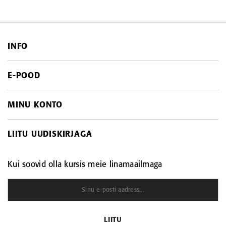
INFO
E-POOD
Kontakt
Makseviisid
MINU KONTO
Soodustooted
ESTO makseviisid
Uued tooted
KINKEKAART
LIITU UUDISKIRJAGA
Minu konto
Sisukaart
Tarneajad ja transport
Tellimuste ajalugu
Mida tähendab ettetellimine
Kui soovid olla kursis meie linamaailmaga
Tellitud tooted
Tagastamine ja vahetamine
Vaata võrdlust
Ostutingimused
Privaatsuspoliitika
HULGIMÜÜK asutustele ja kollektiividele
LIITU