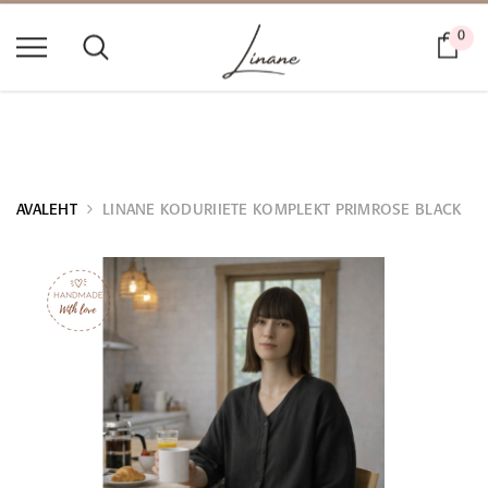
0
Ostu
M
EIE LUGU
LINABLOGI
AVALEHT
LINANE KODURIIETE KOMPLEKT PRIMROSE BLACK
KÄSITÖÖ
KÄSITÖÖ