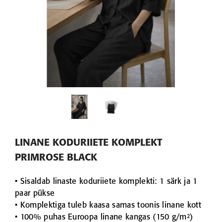
ET
VAATA TOODET
VAATA TO
LINANE VAHVELKOEGA RÄTIK
LINANE VAHVELKOEGA RÄTIK
 GREY
HONEYCOMB POWDER
HONEYCOMB
al. 9,90 €
al. 9,90
0x140
30x30
50x70
70x140
30x30
50x70
100x140
100x14
LINANE KODURIIETE KOMPLEKT
PRIMROSE BLACK
• Sisaldab linaste koduriiete komplekti: 1 särk ja 1
paar pükse
• Komplektiga tuleb kaasa samas toonis linane kott
• 100% puhas Euroopa linane kangas (150 g/m²)