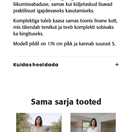
liikumisvabaduse, samas kui küljetaskud lisavad
praktilisust igapäevaseks kasutamiseks.
Komplektiga tuleb kaasa samas toonis linane kott,
mis täiendab tervikut ja teeb komplekti sobivaks
ka kingituseks.
Modell pildil on 176 cm pikk ja kannab suurust S.
Kuidas hooldada
Linane vajab vähe, kuid õiget hoolt.
Klopi linane ese enne igat pesu, et eemaldada
tolm ja kiud ning säilitada pehmus.
Pese eraldi teistest materjalidest, õrna
Sama sarja tooted
programmiga 40°C juures ja pleegitusainetevaba
pesuvahendiga.
Kuivata võimalusel õues tuulega — see annab
linasele parima loomuliku pehmuse.